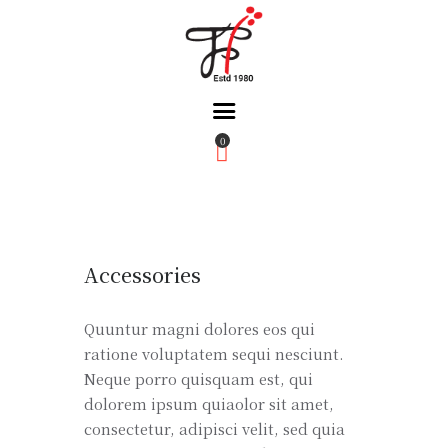
0
Home
About Us
Partners
Gallery
Accessories
Products
The FFB
Quuntur magni dolores eos qui
ratione voluptatem sequi nesciunt.
Downloads
Neque porro quisquam est, qui
dolorem ipsum quiaolor sit amet,
consectetur, adipisci velit, sed quia