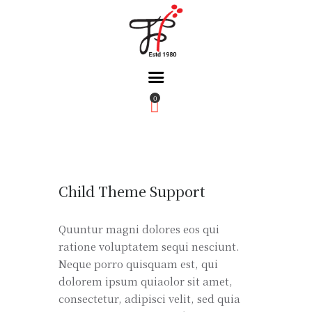
0
Home
About Us
Partners
Gallery
Child Theme Support
Products
The FFB
Quuntur magni dolores eos qui
ratione voluptatem sequi nesciunt.
Downloads
Neque porro quisquam est, qui
dolorem ipsum quiaolor sit amet,
consectetur, adipisci velit, sed quia